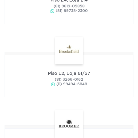
Piso L4, Loja 214
(81) 9819-05858
(81) 99738-2300
Piso L2, Loja 61/67
(81) 3266-0162
(11) 99494-6848