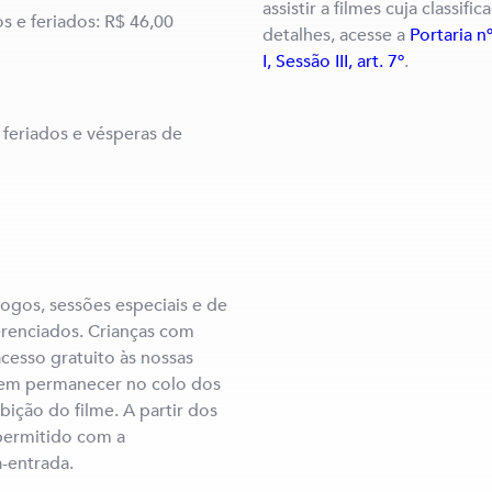
assistir a filmes cuja classifi
s e feriados: R$ 46,00
detalhes, acesse a
Portaria n
I, Sessão III, art. 7º
.
feriados e vésperas de
jogos, sessões especiais e de
erenciados. Crianças com
cesso gratuito às nossas
evem permanecer no colo dos
bição do filme. A partir dos
 permitido com a
-entrada.