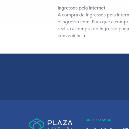
Ingressos pela internet
A compra de ingressos pela intern
e Ingresso.com. Para que a compra
realiza a compra do ingresso pag
conveniência.
ONDE ESTAMOS