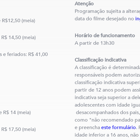
Atenção
Programação sujeita a altera
data do filme desejado no
i
e R$12,50 (meia)
Horário de funcionamento
e R$ 14,50 (meia)
A partir de 13h30
 e feriados: R$ 41,00
Classificação indicativa
A classificação é determinad
responsáveis podem autorizar
classificação indicativa super
partir de 12 anos podem assist
indicativa seja superior a del
adolescentes com idade igual
e R$ 14 (meia)
desacompanhados dos pais, a
como "não recomendado par
e preencha
este formulário
.
e R$ 17,50 (meia)
idade inferior a 16 anos, não