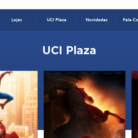
Lojas
UCI Plaza
Novidades
Fale C
UCI Plaza
16:35
18:10, 21:10