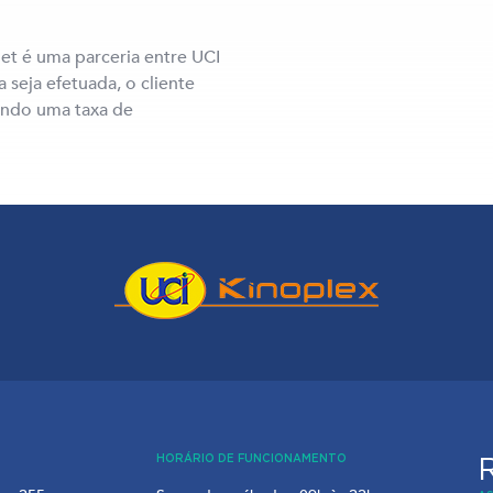
et é uma parceria entre UCI
 seja efetuada, o cliente
ando uma taxa de
HORÁRIO DE FUNCIONAMENTO