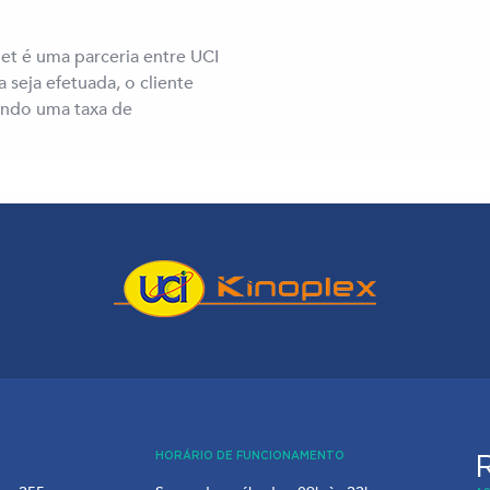
et é uma parceria entre UCI
 seja efetuada, o cliente
ando uma taxa de
HORÁRIO DE FUNCIONAMENTO