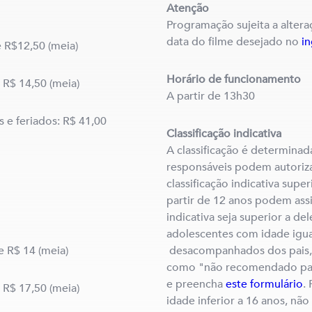
Atenção
Programação sujeita a altera
data do filme desejado no
i
e R$12,50 (meia)
Horário de funcionamento
e R$ 14,50 (meia)
A partir de 13h30
 e feriados: R$ 41,00
Classificação indicativa
A classificação é determinad
responsáveis podem autorizar
classificação indicativa super
partir de 12 anos podem assist
indicativa seja superior a del
adolescentes com idade igual
e R$ 14 (meia)
desacompanhados dos pais, a
como "não recomendado par
e preencha
este formulário
.
e R$ 17,50 (meia)
idade inferior a 16 anos, não