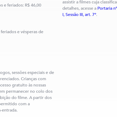
assistir a filmes cuja classifi
s e feriados: R$ 46,00
detalhes, acesse a
Portaria n
I, Sessão III, art. 7º
.
feriados e vésperas de
jogos, sessões especiais e de
erenciados. Crianças com
cesso gratuito às nossas
evem permanecer no colo dos
bição do filme. A partir dos
 permitido com a
-entrada.