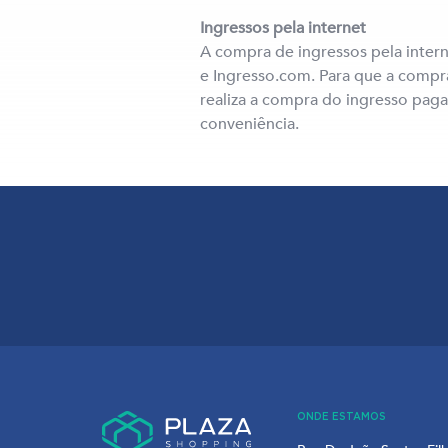
Ingressos pela internet
A compra de ingressos pela intern
e Ingresso.com. Para que a compra
realiza a compra do ingresso pag
conveniência.
ONDE ESTAMOS