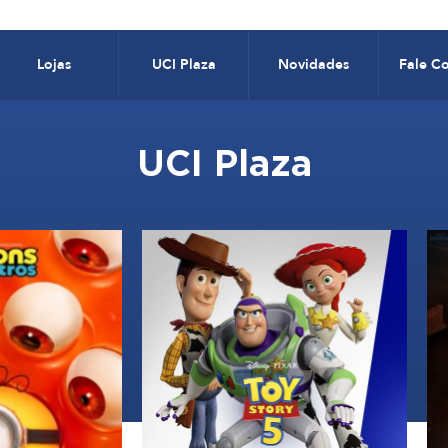
Lojas
UCI Plaza
Novidades
Fale C
UCI Plaza
15:00
00