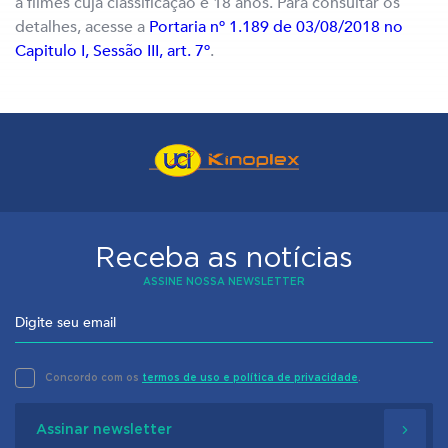
a filmes cuja classificação é 18 anos. Para consultar os
detalhes, acesse a
Portaria nº 1.189 de 03/08/2018 no
Capitulo I, Sessão III, art. 7º
.
Receba as notícias
ASSINE NOSSA NEWSLETTER
Concordo com os
termos de uso e política de privacidade
.
Assinar newsletter