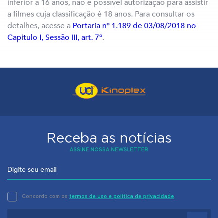
inferior a 16 anos, não é possível autorização para assistir
a filmes cuja classificação é 18 anos. Para consultar os
detalhes, acesse a
Portaria nº 1.189 de 03/08/2018 no
Capitulo I, Sessão III, art. 7º
.
Receba as notícias
ASSINE NOSSA NEWSLETTER
Concordo com os
termos de uso e política de privacidade
.