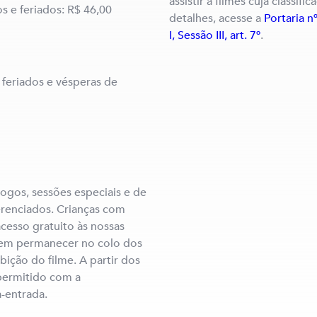
assistir a filmes cuja classifi
s e feriados: R$ 46,00
detalhes, acesse a
Portaria n
I, Sessão III, art. 7º
.
feriados e vésperas de
jogos, sessões especiais e de
erenciados. Crianças com
cesso gratuito às nossas
evem permanecer no colo dos
bição do filme. A partir dos
 permitido com a
-entrada.