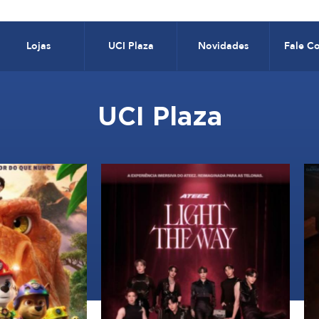
Lojas
UCI Plaza
Novidades
Fale C
UCI Plaza
16:00
00