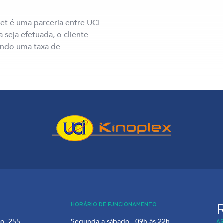
et é uma parceria entre UCI
 seja efetuada, o cliente
ando uma taxa de
HORÁRIO DE FUNCIONAMENTO
ho, 255
Segunda a sábado - 09h às 22h
A