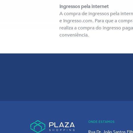
Ingressos pela internet
A compra de ingressos pela intern
e Ingresso.com. Para que a compra
realiza a compra do ingresso pag
conveniência.
ONDE ESTAMOS
Rua Dr. João Santos Fil