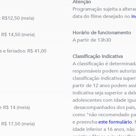
Atenção
Programação sujeita a altera
data do filme desejado no
i
e R$12,50 (meia)
Horário de funcionamento
e R$ 14,50 (meia)
A partir de 13h30
 e feriados: R$ 41,00
Classificação indicativa
A classificação é determinad
responsáveis podem autorizar
classificação indicativa super
partir de 12 anos podem assist
indicativa seja superior a del
adolescentes com idade igual
e R$ 14 (meia)
desacompanhados dos pais, a
como "não recomendado par
e preencha
este formulário
.
e R$ 17,50 (meia)
idade inferior a 16 anos, não