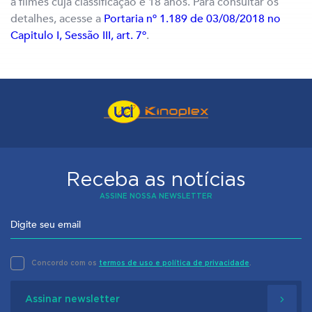
a filmes cuja classificação é 18 anos. Para consultar os
detalhes, acesse a
Portaria nº 1.189 de 03/08/2018 no
Capitulo I, Sessão III, art. 7º
.
Receba as notícias
ASSINE NOSSA NEWSLETTER
Concordo com os
termos de uso e política de privacidade
.
Assinar newsletter