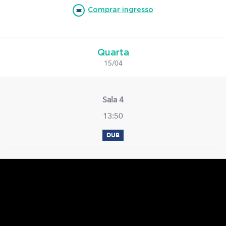
Comprar ingresso
Quarta
15/04
Sala 4
13:50
DUB